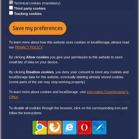
Technical cookies (mandatory)
Third party cookies
Tracking cookies
Save my preferences
To learn more about how this website uses cookies or localStorage, please read
our
PRIVACY POLICY
.
By clicking
Allow cookies
you give your permission to this website to store
small bits of data on your device.
By clicking
Disallow cookies
,
you deny your consent to store any cookies and
localStorage data for this website, eventually deleting already stored cookies
(some parts of the site may stop working properly).
To learn more about cookies and localStorage, visit
Information Commissioner's
Office
.
To disable all cookies through the browser, click on the corresponding icon and
follow the instructions: